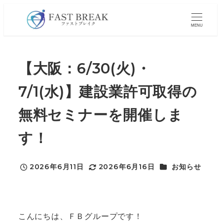
メ
イ
MENU
ン
コ
【大阪：6/30(火)・
ン
テ
7/1(水)】建設業許可取得の
ン
ツ
無料セミナーを開催しま
へ
す！
移
動
カテゴリー
2026年6月11日
2026年6月16日
お知らせ
投稿日
更新日
こんにちは、ＦＢグループです！