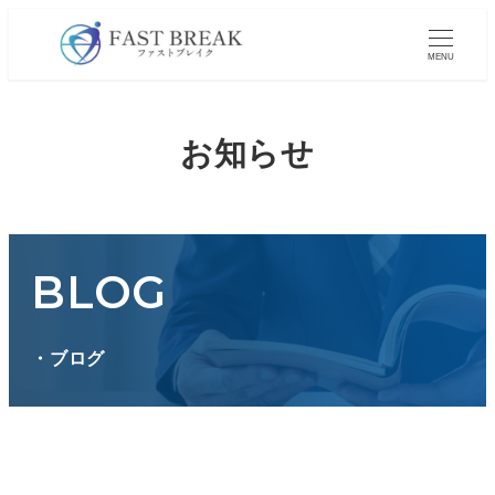
メ
イ
MENU
ン
コ
お知らせ
ン
テ
ン
ツ
へ
BLOG
移
動
・ブログ