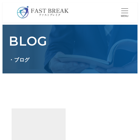
メ
イ
MENU
ン
コ
BLOG
ン
テ
ン
・ブログ
ツ
へ
移
動